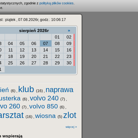
statystycznych, zgodnie z
polityką plików cookies
.
e.
st : piątek , 07.08.2026r, godz.: 10:06:17
«
sierpień 2026r
»
01
02
3
04
05
06
07
08
09
0
11
12
13
14
15
16
7
18
19
20
21
22
23
4
25
26
27
28
29
30
1
i
klub
naprawa
ień
(6) ,
(16) ,
volvo 240
usterka
(6) ,
(7) ,
lvo 260
volvo 850
(7) ,
(6) ,
rsztat
zlot
wiosna
(16) ,
(5)
więcej »
b wspierają