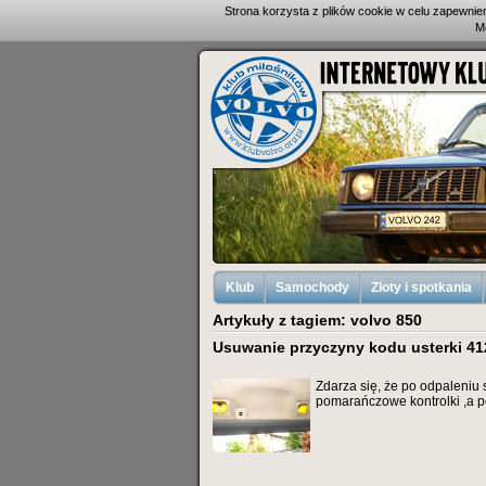
Strona korzysta z plików cookie w celu zapewni
M
Klub
Samochody
Zloty i spotkania
Artykuły z tagiem: volvo 850
Usuwanie przyczyny kodu usterki 412
Zdarza się, że po odpaleniu 
pomarańczowe kontrolki ,a p