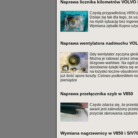
Naprawa licznika kilometrów VOLVO 
Częstą przypadłością V850 je
Dzieje się tak dla tego, że 
na myśli sytuację bez inger
Wymiana zębatki Kupno uż
Naprawa wentylatora nadmuchu VO
Gdy wentylator zaczyna głośn
Można je ratować przez smaro
ślizgowe-wahliwe. Na ogół p
dorobienie tulejki która się
na łożysko toczne-obustronn
już dość spore koszty. Celowo podkreśliłem n
pieniądze
Naprawa przełącznika szyb w V850
Często zdarza się, że przest
awarii jest zabrudzony przeł
przycisk sterowania szybami 
Wymiana nagrzewnicy w V850 i S/V7