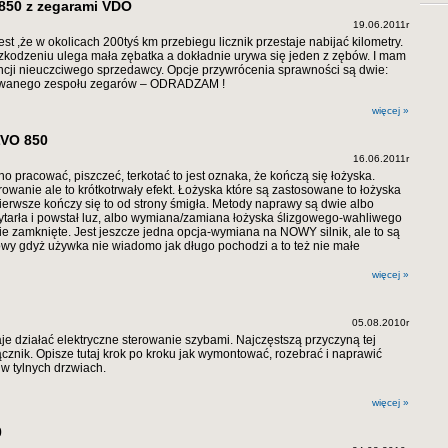
850 z zegarami VDO
19.06.2011r
st ,że w okolicach 200tyś km przebiegu licznik przestaje nabijać kilometry.
uszkodzeniu ulega mała zębatka a dokładnie urywa się jeden z zębów. I mam
encji nieuczciwego sprzedawcy. Opcje przywrócenia sprawności są dwie:
ywanego zespołu zegarów – ODRADZAM !
więcej »
LVO 850
16.06.2011r
o pracować, piszczeć, terkotać to jest oznaka, że kończą się łożyska.
wanie ale to krótkotrwały efekt. Łożyska które są zastosowane to łożyska
ierwsze kończy się to od strony śmigła. Metody naprawy są dwie albo
 wytarła i powstał luz, albo wymiana/zamiana łożyska ślizgowego-wahliwego
ie zamknięte. Jest jeszcze jedna opcja-wymiana na NOWY silnik, ale to są
owy gdyż używka nie wiadomo jak długo pochodzi a to też nie małe
więcej »
05.08.2010r
aje działać elektryczne sterowanie szybami. Najczęstszą przyczyną tej
ącznik. Opisze tutaj krok po kroku jak wymontować, rozebrać i naprawić
w tylnych drzwiach.
więcej »
0