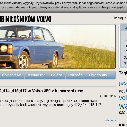
enia maksymalnej wygody użytkowników przy korzystaniu z naszego serwisu oraz w celach 
ożesz określić warunki przechowywania lub dostępu do plików cookies w Twojej przeglądarc
Dzisiaj je
0
1
1
2
3
Tag
Do pobrania
Techniczne
Galerie
Różności
Ogłoszenia
jes
,414 ,415,417 w Volvo 850 z klimatronikiem
(9) ,
vo
20.06.2011r
sinika ,na panelu od klimatyzacji mrugają przez 30 sekund dwie
wa
o odczytaniu kodów usterek wyrzuca nam błędy 412,414, 415,417.
(15)
więcej »
Klu