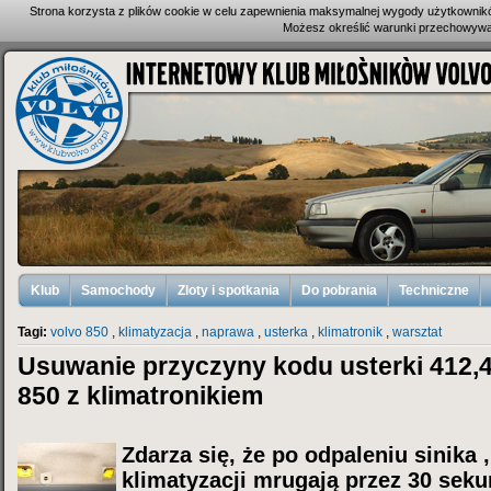
Strona korzysta z plików cookie w celu zapewnienia maksymalnej wygody użytkownik
Możesz określić warunki przechowywan
Klub
Samochody
Zloty i spotkania
Do pobrania
Techniczne
Tagi:
volvo 850
,
klimatyzacja
,
naprawa
,
usterka
,
klimatronik
,
warsztat
Usuwanie przyczyny kodu usterki 412,4
850 z klimatronikiem
Zdarza się, że po odpaleniu sinika 
klimatyzacji mrugają przez 30 se