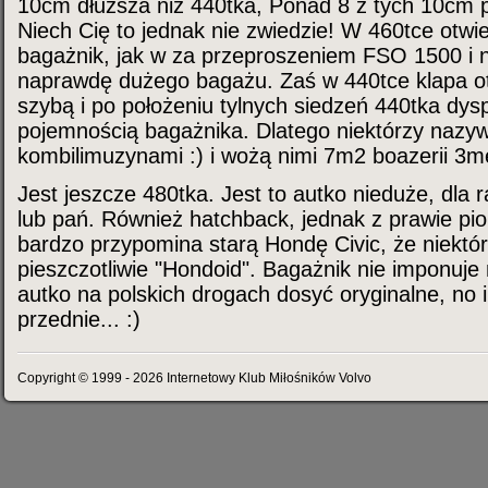
10cm dłuższa niż 440tka, Ponad 8 z tych 10cm 
Niech Cię to jednak nie zwiedzie! W 460tce otwie
bagażnik, jak w za przeproszeniem FSO 1500 i n
naprawdę dużego bagażu. Zaś w 440tce klapa ot
szybą i po położeniu tylnych siedzeń 440tka dy
pojemnością bagażnika. Dlatego niektórzy nazyw
kombilimuzynami :) i wożą nimi 7m2 boazerii 3me
Jest jeszcze 480tka. Jest to autko nieduże, dla 
lub pań. Również hatchback, jednak z prawie pio
bardzo przypomina starą Hondę Civic, że niektó
pieszczotliwie "Hondoid". Bagażnik nie imponuje
autko na polskich drogach dosyć oryginalne, no i
przednie... :)
Copyright © 1999 - 2026 Internetowy Klub Miłośników Volvo