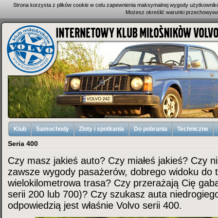
Strona korzysta z plików cookie w celu zapewnienia maksymalnej wygody użytkownik
Możesz określić warunki przechowywan
Klub
Samochody
Zloty i spotkania
Do pobrania
Techniczne
Seria 400
Czy masz jakieś auto? Czy miałeś jakieś? Czy n
zawsze wygody pasażerów, dobrego widoku do ty
wielokilometrowa trasa? Czy przerażają Cię gaba
serii 200 lub 700)? Czy szukasz auta niedrogiego?
odpowiedzią jest właśnie Volvo serii 400.