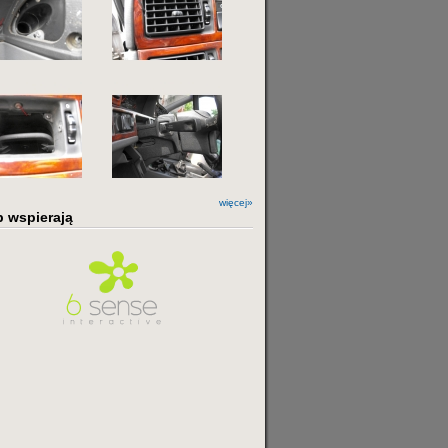
więcej»
b wspierają