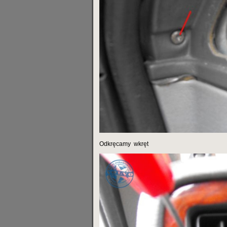
Odkręcamy
wkręt