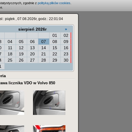
statystycznych, zgodnie z
polityką plików cookies
.
e.
st : piątek , 07.08.2026r, godz.: 22:01:04
«
sierpień 2026r
»
01
02
3
04
05
06
07
08
09
0
11
12
13
14
15
16
7
18
19
20
21
22
23
4
25
26
27
28
29
30
1
ria
awa licznika VDO w Volvo 850