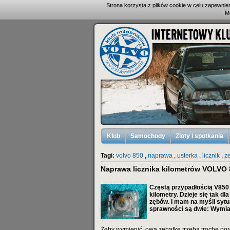
Strona korzysta z plików cookie w celu zapewni
M
Klub
Samochody
Zloty i spotkania
Tagi:
volvo 850
,
naprawa
,
usterka
,
licznik
,
z
Naprawa licznika kilometrów VOLVO 
Częstą przypadłością V850 j
kilometry. Dzieje się tak d
zębów. I mam na myśli sytu
sprawności są dwie: Wymi
Żeby wymienić
ową zębatkę trzeba trochę por