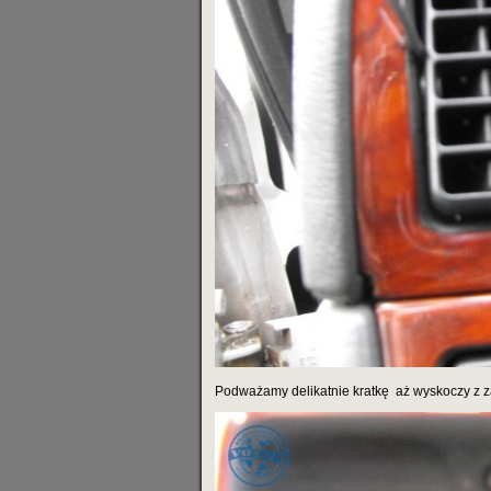
Podważamy delikatnie kratkę
aż wyskoczy z 