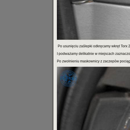
Po usunięciu zaślepki odkręcamy wkręt Torx 2
I podważamy delikatnie w miejscach zaznaczo
Po zwolnieniu maskownicy z zaczepów pociąga