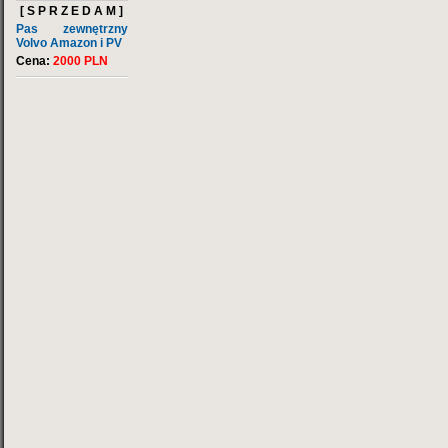
[ S P R Z E D A M ]
Pas zewnętrzny
Volvo Amazon i PV
Cena:
2000 PLN