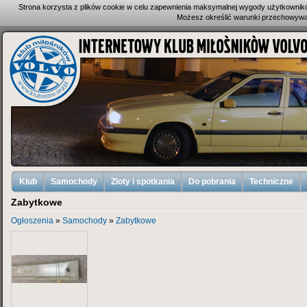
Strona korzysta z plików cookie w celu zapewnienia maksymalnej wygody użytkownik
Możesz określić warunki przechowywan
Klub
Samochody
Zloty i spotkania
Do pobrania
Techniczne
Zabytkowe
Ogłoszenia
»
Samochody
»
Zabytkowe