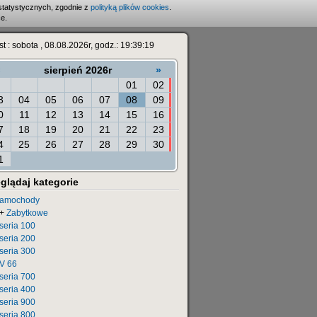
statystycznych, zgodnie z
polityką plików cookies
.
e.
est : sobota , 08.08.2026r, godz.: 19:39:19
«
sierpień 2026r
»
01
02
3
04
05
06
07
08
09
0
11
12
13
14
15
16
7
18
19
20
21
22
23
4
25
26
27
28
29
30
1
glądaj kategorie
amochody
+
Zabytkowe
seria 100
seria 200
seria 300
V 66
seria 700
seria 400
seria 900
seria 800