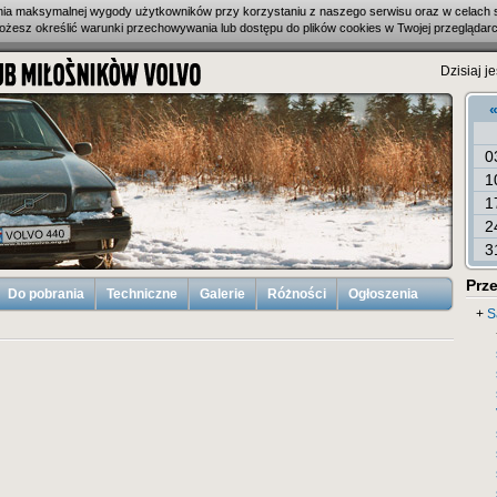
enia maksymalnej wygody użytkowników przy korzystaniu z naszego serwisu oraz w celach 
ożesz określić warunki przechowywania lub dostępu do plików cookies w Twojej przeglądarc
Dzisiaj j
0
1
1
2
3
Prze
Do pobrania
Techniczne
Galerie
Różności
Ogłoszenia
+
S