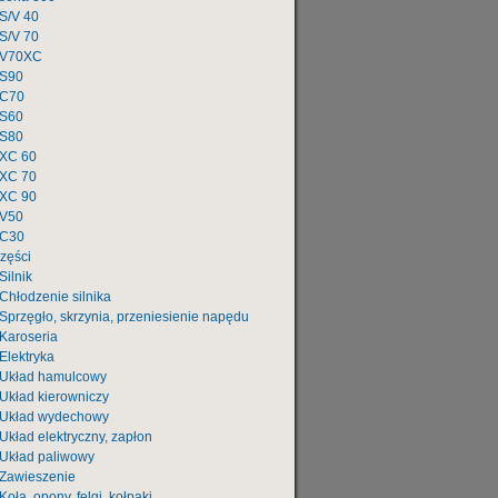
S/V 40
S/V 70
V70XC
S90
C70
S60
S80
XC 60
XC 70
XC 90
V50
C30
zęści
Silnik
Chłodzenie silnika
Sprzęgło, skrzynia, przeniesienie napędu
Karoseria
Elektryka
Układ hamulcowy
Układ kierowniczy
Układ wydechowy
Układ elektryczny, zapłon
Układ paliwowy
Zawieszenie
Koła, opony, felgi, kołpaki