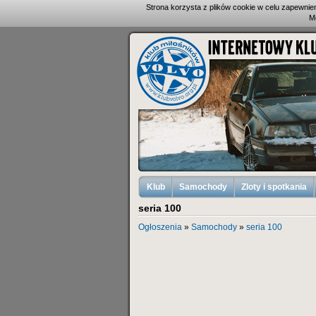
Strona korzysta z plików cookie w celu zapewni
M
Klub
Samochody
Zloty i spotkania
seria 100
Ogłoszenia
»
Samochody
»
seria 100