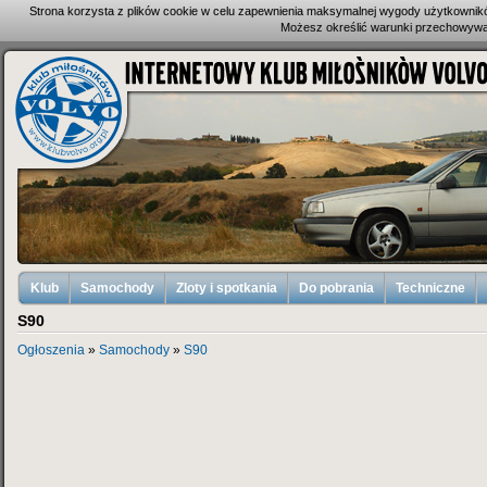
Strona korzysta z plików cookie w celu zapewnienia maksymalnej wygody użytkownik
Możesz określić warunki przechowywan
Klub
Samochody
Zloty i spotkania
Do pobrania
Techniczne
S90
Ogłoszenia
»
Samochody
»
S90