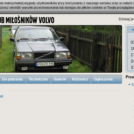
enia maksymalnej wygody użytkowników przy korzystaniu z naszego serwisu oraz w celach 
ożesz określić warunki przechowywania lub dostępu do plików cookies w Twojej przeglądarc
Dzisiaj j
0
1
1
2
3
Prze
Do pobrania
Techniczne
Galerie
Różności
Ogłoszenia
+
S
aki