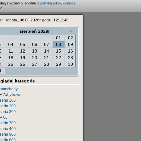
statystycznych, zgodnie z
polityką plików cookies
.
e.
est : sobota , 08.08.2026r, godz.: 12:12:40
«
sierpień 2026r
»
01
02
3
04
05
06
07
08
09
0
11
12
13
14
15
16
7
18
19
20
21
22
23
4
25
26
27
28
29
30
1
glądaj kategorie
amochody
+
Zabytkowe
seria 100
seria 200
seria 300
V 66
seria 700
seria 400
seria 900
seria 800