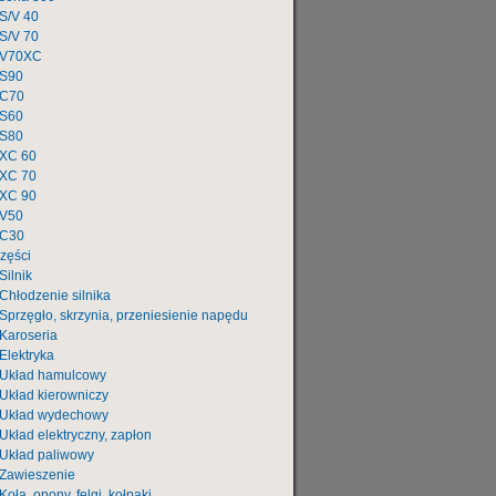
S/V 40
S/V 70
V70XC
S90
C70
S60
S80
XC 60
XC 70
XC 90
V50
C30
zęści
Silnik
Chłodzenie silnika
Sprzęgło, skrzynia, przeniesienie napędu
Karoseria
Elektryka
Układ hamulcowy
Układ kierowniczy
Układ wydechowy
Układ elektryczny, zapłon
Układ paliwowy
Zawieszenie
Koła, opony, felgi, kołpaki