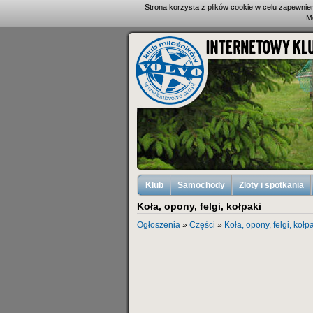
Strona korzysta z plików cookie w celu zapewni
M
Klub
Samochody
Zloty i spotkania
Koła, opony, felgi, kołpaki
Ogłoszenia
»
Części
»
Koła, opony, felgi, kołp