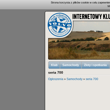
Strona korzysta z plików cookie w celu zapewni
M
Klub
Samochody
Zloty i spotkania
seria 700
Ogłoszenia
»
Samochody
»
seria 700