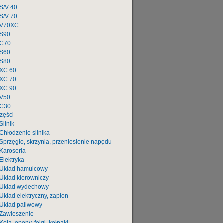
S/V 40
S/V 70
V70XC
S90
C70
S60
S80
XC 60
XC 70
XC 90
V50
C30
zęści
Silnik
Chłodzenie silnika
Sprzęgło, skrzynia, przeniesienie napędu
Karoseria
Elektryka
Układ hamulcowy
Układ kierowniczy
Układ wydechowy
Układ elektryczny, zapłon
Układ paliwowy
Zawieszenie
Koła, opony, felgi, kołpaki