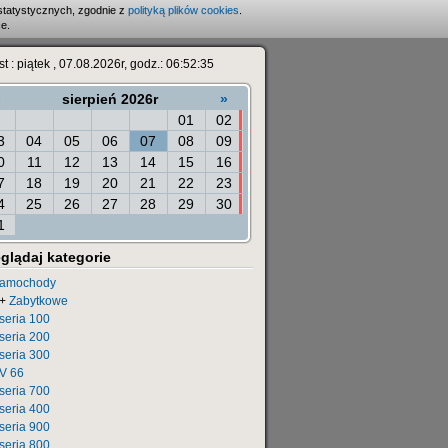
statystycznych, zgodnie z
polityką plików cookies
.
e.
st : piątek , 07.08.2026r, godz.: 06:52:35
«
sierpień 2026r
»
01
02
3
04
05
06
07
08
09
0
11
12
13
14
15
16
7
18
19
20
21
22
23
4
25
26
27
28
29
30
1
glądaj kategorie
amochody
+
Zabytkowe
seria 100
seria 200
seria 300
V 66
seria 700
seria 400
seria 900
seria 800