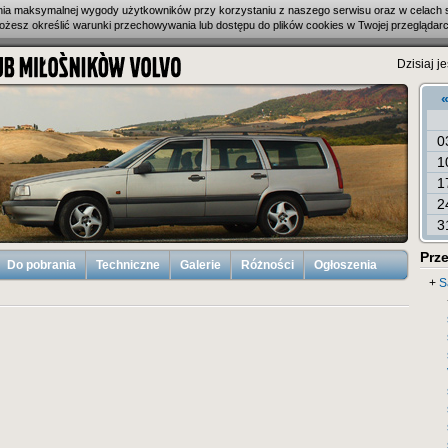
enia maksymalnej wygody użytkowników przy korzystaniu z naszego serwisu oraz w celach 
ożesz określić warunki przechowywania lub dostępu do plików cookies w Twojej przeglądarc
Dzisiaj je
0
1
1
2
3
Prze
Do pobrania
Techniczne
Galerie
Różności
Ogłoszenia
+
S