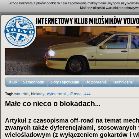
Strona korzysta z plików cookie w celu zapewnienia maksymalnej wygody użytkownik
Możesz określić warunki przechowywan
Klub
Samochody
Zloty i spotkania
Do pobrania
Techniczne
Tagi:
warsztat
,
blokady
,
dyferencjał
,
off-road
,
4x4
Małe co nieco o blokadach...
Artykuł z czasopisma off-road na temat me
zwanych także dyferencjałami, stosowanych
wielośladowym (z wyłączeniem gokartów i w