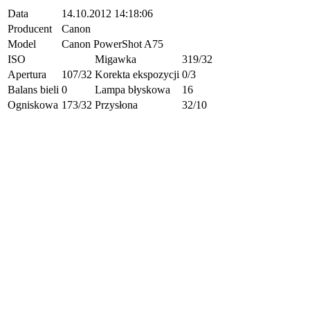
Data
14.10.2012 14:18:06
Producent
Canon
Model
Canon PowerShot A75
ISO
Migawka
319/32
Apertura
107/32
Korekta ekspozycji
0/3
Balans bieli
0
Lampa błyskowa
16
Ogniskowa
173/32
Przysłona
32/10