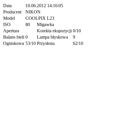
Data
10.06.2012 14:16:05
Producent
NIKON
Model
COOLPIX L23
ISO
80
Migawka
Apertura
Korekta ekspozycji
0/10
Balans bieli
0
Lampa błyskowa
9
Ogniskowa
53/10
Przysłona
62/10